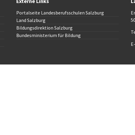
Externe Links
L
Portalseite Landesberufsschulen Salzburg
E
5
Land Salzburg
Bildungsdirektion Salzburg
Te
Bundesministerium für Bildung
E