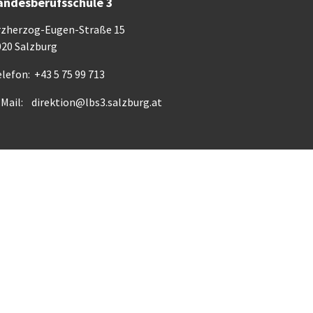
andesberufsschule 3
rzherzog-Eugen-Straße 15
020 Salzburg
lefon: +43 5 75 99 713
-Mail:
direktion@lbs3.salzburg.at